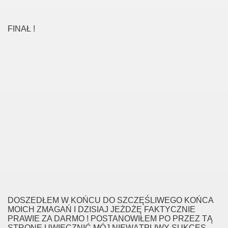
FINAŁ !
DOSZEDŁEM W KOŃCU DO SZCZĘŚLIWEGO KOŃCA
MOICH ZMAGAŃ I DZISIAJ JEŻDŻĘ FAKTYCZNIE
PRAWIE ZA DARMO ! POSTANOWIŁEM PO PRZEZ TĄ
STRONĘ UWIECZNIĆ MÓJ NIEWĄTPLIWY SUKCES,